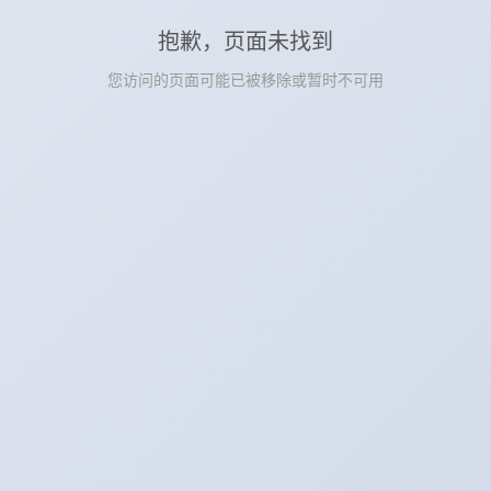
合金在上海铝合金批发市场中的占比已从去年的
抱歉，页面未找到
18%提升至25%，未来这一比例还将继续扩大。
您访问的页面可能已被移除或暂时不可用
上一篇: 锌废料回收
下一篇: 金属材料在插齿
加工中的应用
相关文章
金属材料在插齿加工中的应用
金属材料在火焰加
热中的应用
金属材料吨价
精密齿轮用20CrMnTi钢
武汉铝管材
金属材料行业人才培养
汽车发动机支
架用铝合金压铸件
船舶用铝合金焊接