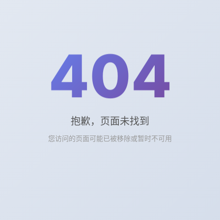
封帆布。针对超长钢管，需要提前向交管部门申请超限运输许可
调度员还会根据南京长江大桥的限高要求，安排低平板半挂车执
安全、高效。
404
下一篇: 耐热铝合金在发动机中的应用
抱歉，页面未找到
料采购商
杭州金属材料建筑业
花纹钢板
金属材料行业航空航天材
您访问的页面可能已被移除或暂时不可用
寸